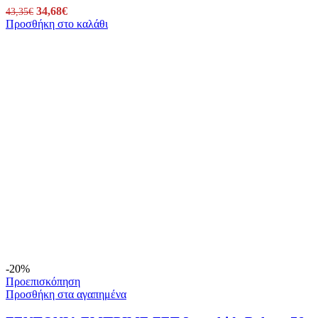
Original
34,68
€
Η
43,35
€
Προσθήκη στο καλάθι
price
τρέχουσα
was:
τιμή
43,35€.
είναι:
34,68€.
-20%
Προεπισκόπηση
Προσθήκη στα αγαπημένα