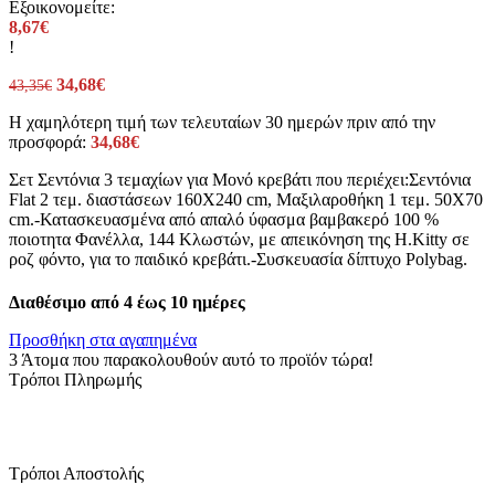
Εξοικονομείτε:
8,67
€
!
Original
34,68
€
Η
43,35
€
price
τρέχουσα
Η χαμηλότερη τιμή των τελευταίων 30 ημερών πριν από την
was:
τιμή
προσφορά:
34,68
€
43,35€.
είναι:
34,68€.
Σετ Σεντόνια 3 τεμαχίων για Μονό κρεβάτι που περιέχει:Σεντόνια
Flat 2 τεμ. διαστάσεων 160Χ240 cm, Μαξιλαροθήκη 1 τεμ. 50Χ70
cm.-Κατασκευασμένα από απαλό ύφασμα βαμβακερό 100 %
ποιοτητα Φανέλλα, 144 Κλωστών, με απεικόνηση της H.Kitty σε
ροζ φόντο, για το παιδικό κρεβάτι.-Συσκευασία δίπτυχο Polybag.
Διαθέσιμο από 4 έως 10 ημέρες
Προσθήκη στα αγαπημένα
3
Άτομα που παρακολουθούν αυτό το προϊόν τώρα!
Τρόποι Πληρωμής
Τρόποι Αποστολής