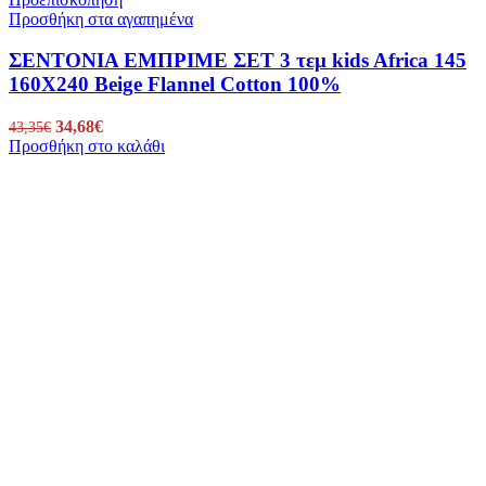
Προσθήκη στα αγαπημένα
ΣΕΝΤΟΝΙΑ ΕΜΠΡΙΜΕ ΣΕΤ 3 τεμ kids Africa 145
160Χ240 Beige Flannel Cotton 100%
Original
34,68
€
Η
43,35
€
Προσθήκη στο καλάθι
price
τρέχουσα
was:
τιμή
43,35€.
είναι:
34,68€.