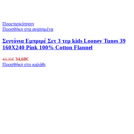
Προεπισκόπηση
Προσθήκη στα αγαπημένα
Σεντόνια Εμπριμέ Σετ 3 τεμ kids Looney Tunes 39
160X240 Pink 100% Cotton Flannel
Original
34,68
€
Η
43,35
€
Προσθήκη στο καλάθι
price
τρέχουσα
was:
τιμή
43,35€.
είναι:
34,68€.