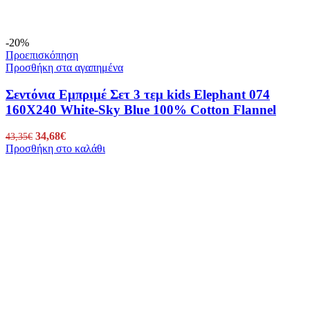
-20%
Προεπισκόπηση
Προσθήκη στα αγαπημένα
Σεντόνια Εμπριμέ Σετ 3 τεμ kids Elephant 074
160X240 White-Sky Blue 100% Cotton Flannel
Original
34,68
€
Η
43,35
€
Προσθήκη στο καλάθι
price
τρέχουσα
was:
τιμή
43,35€.
είναι:
34,68€.