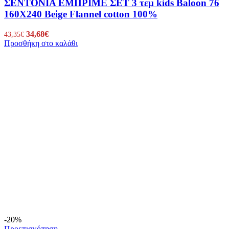
ΣΕΝΤΟΝΙΑ ΕΜΠΡΙΜΕ ΣΕΤ 3 τεμ kids Baloon 76
160Χ240 Beige Flannel cotton 100%
Original
34,68
€
Η
43,35
€
Προσθήκη στο καλάθι
price
τρέχουσα
was:
τιμή
43,35€.
είναι:
34,68€.
-20%
Προεπισκόπηση