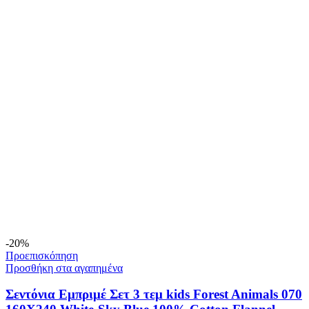
-20%
Προεπισκόπηση
Προσθήκη στα αγαπημένα
Σεντόνια Εμπριμέ Σετ 3 τεμ kids Forest Animals 070