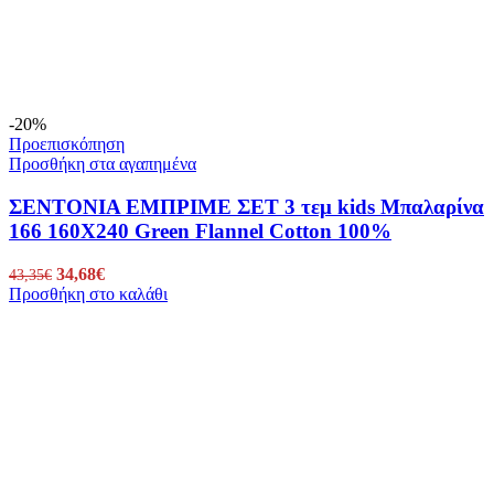
-20%
Προεπισκόπηση
Προσθήκη στα αγαπημένα
ΣΕΝΤΟΝΙΑ ΕΜΠΡΙΜΕ ΣΕΤ 3 τεμ kids Μπαλαρίνα
166 160Χ240 Green Flannel Cotton 100%
Original
34,68
€
Η
43,35
€
Προσθήκη στο καλάθι
price
τρέχουσα
was:
τιμή
43,35€.
είναι:
34,68€.