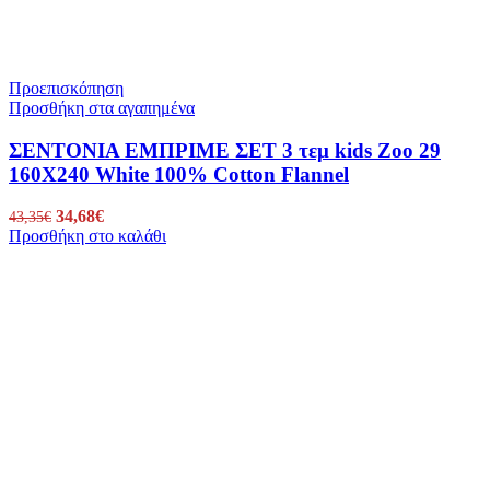
Προεπισκόπηση
Προσθήκη στα αγαπημένα
ΣΕΝΤΟΝΙΑ ΕΜΠΡΙΜΕ ΣΕΤ 3 τεμ kids Zoo 29
160X240 White 100% Cotton Flannel
Original
34,68
€
Η
43,35
€
Προσθήκη στο καλάθι
price
τρέχουσα
was:
τιμή
43,35€.
είναι:
34,68€.