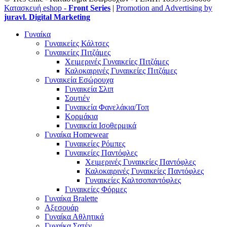
Κατασκευή eshop -
Front Series
|
Promotion and Advertising by
juravl. Digital Marketing
Γυναίκα
Γυναικείες Κάλτσες
Γυναικείες Πιτζάμες
Χειμερινές Γυναικείες Πιτζάμες
Καλοκαιρινές Γυναικείες Πιτζάμες
Γυναικεία Εσώρουχα
Γυναικεία Σλιπ
Σουτιέν
Γυναικεία Φανελάκια/Τοπ
Κορμάκια
Γυναικεία Ισοθερμικά
Γυναίκα Homewear
Γυναικείες Ρόμπες
Γυναικείες Παντόφλες
Χειμερινές Γυναικείες Παντόφλες
Καλοκαιρινές Γυναικείες Παντόφλες
Γυναικείες Καλτσοπαντόφλες
Γυναικείες Φόρμες
Γυναίκα Bralette
Αξεσουάρ
Γυναίκα Αθλητικά
Γυναίκα Σατέν