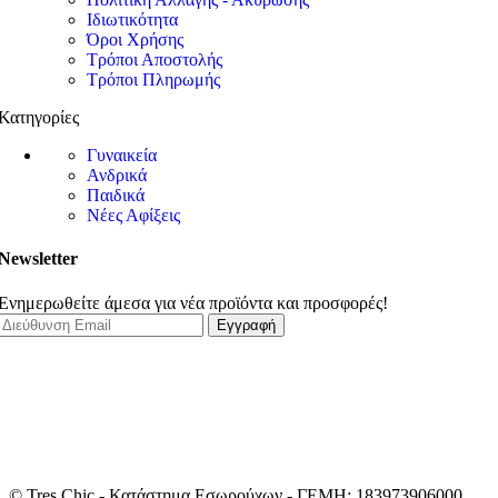
Ιδιωτικότητα
Όροι Χρήσης
Τρόποι Αποστολής
Τρόποι Πληρωμής
Κατηγορίες
Γυναικεία
Ανδρικά
Παιδικά
Νέες Αφίξεις
Newsletter
Ενημερωθείτε άμεσα για νέα προϊόντα και προσφορές!
© Tres Chic - Κατάστημα Εσωρούχων - ΓΕΜΗ: 183973906000